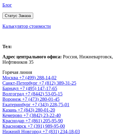
Блог
Статус Заказа
Калькулятор стоимости
Нижневартовск
Тел:
+7 (495) 147-17-65
Адрес центрального офиса:
Россия,
Нижневартовск
,
Нефтяников 35
Горячая линия
Москва
+7 (499) 288-14-02
Санкт-Петербург
+7 (812) 389-31-25
Барнаул
+7 (495) 147-17-65
Волгоград
+7 (8442) 53-05-15
Воронеж
+7 (473) 280-01-45
Екатеринбург
+7 (343) 228-75-01
Казань
+7 (843) 280-01-20
Кемерово
+7 (3842) 23-22-40
Краснодар
+7 (861) 205-95-90
Красноярск
+7 (391) 989-95-00
Нижний Новгород
+7 (831) 234-18-03