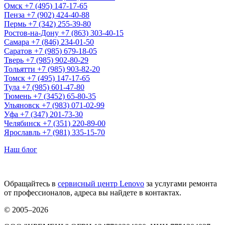
Омск
+7 (495) 147-17-65
Пенза
+7 (902) 424-40-88
Пермь
+7 (342) 255-39-80
Ростов-на-Дону
+7 (863) 303-40-15
Самара
+7 (846) 234-01-50
Саратов
+7 (985) 679-18-05
Тверь
+7 (985) 902-80-29
Тольятти
+7 (985) 903-82-20
Томск
+7 (495) 147-17-65
Тула
+7 (985) 601-47-80
Тюмень
+7 (3452) 65-80-35
Ульяновск
+7 (983) 071-02-99
Уфа
+7 (347) 201-73-30
Челябинск
+7 (351) 220-89-00
Ярославль
+7 (981) 335-15-70
Наш блог
Обращайтесь в
сервисный центр Lenovo
за услугами ремонта
от профессионалов, адреса вы найдете в контактах.
© 2005–2026