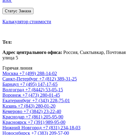
Блог
Статус Заказа
Калькулятор стоимости
Сыктывкар
Тел:
+7 (495) 147-17-65
Адрес центрального офиса:
Россия,
Сыктывкар
,
Почтовая
улица 5
Горячая линия
Москва
+7 (499) 288-14-02
Санкт-Петербург
+7 (812) 389-31-25
Барнаул
+7 (495) 147-17-65
Волгоград
+7 (8442) 53-05-15
Воронеж
+7 (473) 280-01-45
Екатеринбург
+7 (343) 228-75-01
Казань
+7 (843) 280-01-20
Кемерово
+7 (3842) 23-22-40
Краснодар
+7 (861) 205-95-90
Красноярск
+7 (391) 989-95-00
Нижний Новгород
+7 (831) 234-18-03
Новосибирск
+7 (383) 209-57-00