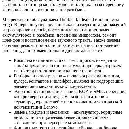
выполнили сотни ремонтов узлов и плат, включая перепайку
контроллеров и восстановление разъёмов.
Мы регулярно обслуживаем ThinkPad, IdeaPad и планшеты
Yoga. В перечне услуг диагностика с измерением напряжений
и трассировкой цепей, восстановление питания, замена
аккумуляторов и разъёмов, перепайка микросхем, ремонт
шлейфов и восстановление звукового тракта. Также делаем
срочный ремонт при наличии запчастей и восстановление
после неудачных вмешательств других мастерских.
Комплексная диагностика – тест-прогон, измерение
тока/напряжения, осциллограмма и проверка дорожек
на плате для точного поиска неисправности.
Разборка и осмотр узлов – проверка разъёма питания,
кулера, контактов и шлейфов, выявление подгоревших
элементов и механических повреждений.
Электровосстановление – пайка BGA и SMD, перепайка
контроллеров питания, замена конденсаторов и
термопредохранителей с использованием технической
документации Lenovo.
Замена модулей и механики – аккумулятор, корпусные
детали, петли и разъёмы, балансировка системы
охлаждения при перегреве компьютера.
Финальные тесты и настройка – сборка, калибровка